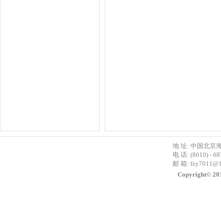
地 址: 中国北京
电 话: (8610) - 6
邮 箱:
fzy7011@
Copyright©