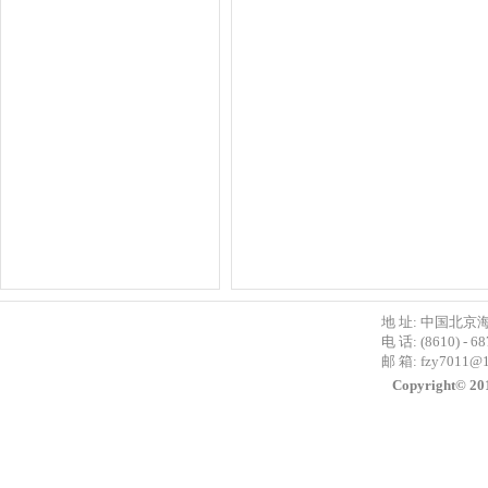
地 址: 中国北京
电 话: (8610) - 6
邮 箱:
fzy7011@
Copyright©