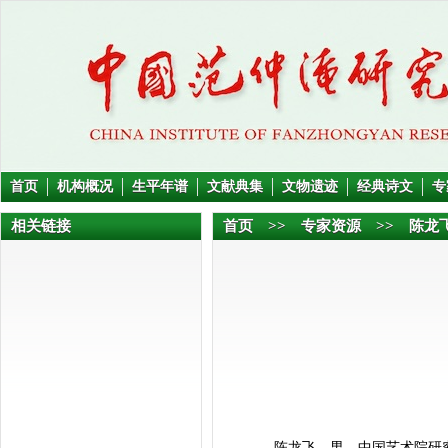
首页
机构概况
生平年谱
文献典集
文物遗迹
经典诗文
专
相关链接
首页
>>
专家资源
>> 陈龙
陈龙飞，男，中国艺术院研究